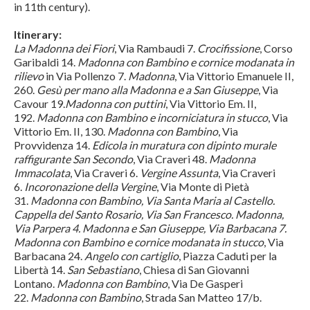
in 11th century).
Itinerary:
La Madonna dei Fiori
, Via Rambaudi 7.
Crocifissione
, Corso
Garibaldi 14.
Madonna con Bambino e cornice modanata in
rilievo
in Via Pollenzo 7.
Madonna
, Via Vittorio Emanuele II,
260.
Gesù per mano alla Madonna e a San Giuseppe
, Via
Cavour 19.
Madonna con puttini
, Via Vittorio Em. II,
192.
Madonna con Bambino e incorniciatura in stucco
, Via
Vittorio Em. II, 130.
Madonna con Bambino
, Via
Provvidenza 14.
Edicola in muratura con dipinto murale
raffigurante San Secondo
, Via Craveri 48.
Madonna
Immacolata
, Via Craveri 6.
Vergine Assunta
, Via Craveri
6.
Incoronazione della Vergine
, Via Monte di Pietà
31.
Madonna con Bambino, Via Santa Maria al Castello.
Cappella del Santo Rosario, Via San Francesco. Madonna,
Via Parpera 4. Madonna e San Giuseppe, Via Barbacana 7.
Madonna con Bambino e cornice modanata in stucco
, Via
Barbacana 24.
Angelo con cartiglio
, Piazza Caduti per la
Libertà 14.
San Sebastiano
, Chiesa di San Giovanni
Lontano.
Madonna con Bambino
, Via De Gasperi
22.
Madonna con Bambino
, Strada San Matteo 17/b.