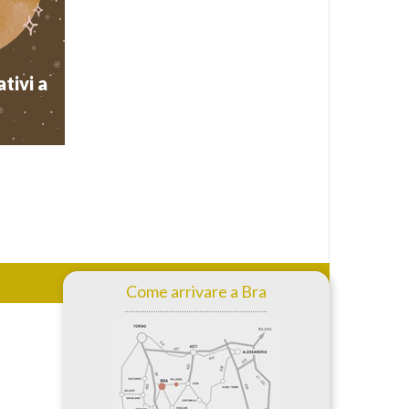
ondo, si è
tomobile”.
Musei di Bra
tivi a
i
iniziative
 civico di
 tematici
. Il primo
Come arrivare a Bra
Musei di Bra