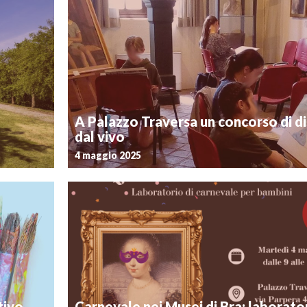
Postato il 9 giugno 2025
eri di Bra!
Nei weekend del 14 e 15 e del 21 e 22 giugno, il M
 12 anni, si
parco della Zizzola saranno chiusi alle visite del pub
ue proposte
permettere l’allestimento e lo svolgimento dei festival
Eden. Dal fine settimana successivo, la Zizzola e il […]
hp
A Palazzo Traversa un concorso di d
dal vivo
4 maggio 2025
Postato il 9 aprile 2025
Ritorna a Palazzo Traversa il concorso di disegno
con il museo
organizzato dall’associazione “L’albero inverso” di Bra
ggia i dieci
bambini e adulti e in programma domenica 4 maggio 
godere di un
dalle 10 alle 17.30 nella struttura civica di via Parpera. L
[…]
aperta a tutti e […]
hp
tivo
Carnevale nei Musei di Bra: laborato