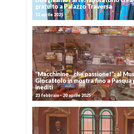
gratuito a Palazzo Traversa
13 aprile 2025
Postato il 31 marzo 2025
In occasione dell’iniziativa “Disegniamo l’arte 2025
dall’associazione Abbonamento Musei, domenica
Palazzo Traversa propone un laboratorio creativo 
dai 6 ai 12 anni. Che cosa ci fanno una pelle di gi
frecce di una tribù amazzonica tra i reperti del […]
“Macchinine…che passione!”: al Mu
Giocattolo in mostra fino a Pasqua 
inediti
23 febbraio - 20 aprile 2025
Postato il 18 febbraio 2025
“Macchinine…che passione!” è il titolo della mostra
allestita nei locali del Museo del Giocattolo di Bra, v