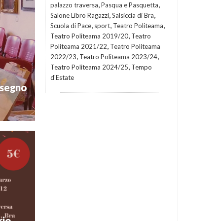
,
,
palazzo traversa
Pasqua e Pasquetta
,
,
Salone Libro Ragazzi
Salsiccia di Bra
,
,
,
Scuola di Pace
sport
Teatro Politeama
,
Teatro Politeama 2019/20
Teatro
useo e il
blico, per
,
Politeama 2021/22
Teatro Politeama
 Artico ed
,
,
2022/23
Teatro Politeama 2023/24
,
Teatro Politeama 2024/25
Tempo
hp
d'Estate
isegno
 dal vero
, aperto a
con orario
’attività è
Musei di Bra
rio