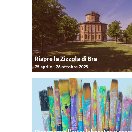
Postato il 22 agosto 2025
Il 3 e 4 settembre 2025 Missione Museo con il Crav
L’attività, dedicata ai bambini e alle bambine dai 6 ai
svolgerà in mattinata (orario 8.30 – 12.00) con d
ludico didattiche: Mercoledì 3 giochi a tema con […]
Riapre la Zizzola di Bra
25 aprile - 26 ottobre 2025
Postato il 16 aprile 2025
Venerdì 25 aprile 2025 riapre al pubblico la Zizzola, 
interattivo “Casa dei braidesi” – che quest’anno feste
anni di attività – e il suo parco, da cui è possibile 
meraviglioso panorama su Langhe e Roero. Nei giorni 
Disegniamo l’arte: laboratorio crea