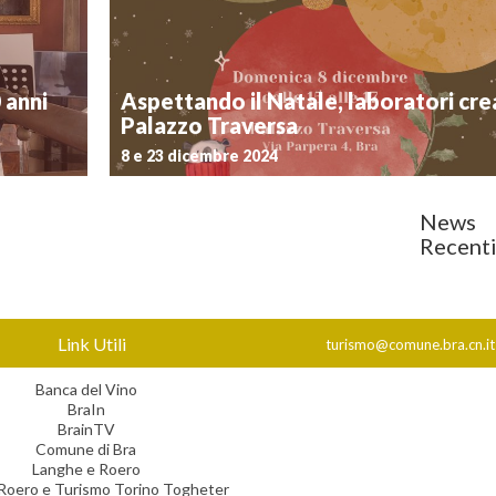
 installate
uno tra i più importanti musei dell’automobile del m
e e per far
aperta la mostra “C/ART. L’arte di giocare con l’au
L’esposizione – realizzata dall’artista […]
Eventi 2022
 anni
Aspettando il Natale, laboratori crea
Palazzo Traversa
8 e 23 dicembre 2024
News
Recent
Postato il 28 novembre 2024
 iniziative
Si avvicina il periodo natalizio e, con lui, le tante 
 anni dalla
organizzate in città in occasione delle Feste. Il Museo
e tematiche
Palazzo Traversa propone due laboratori creativi
e Molinaro,
dedicati ai bambini e alle bambine dai 6 ai 12 anni
appuntamento è […]
Link Utili
turismo@comune.bra.cn.it
hp
Banca del Vino
BraIn
BrainTV
Comune di Bra
Langhe e Roero
Roero e Turismo Torino Togheter