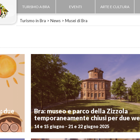
TURISMO A BRA
EVENTI
ARTE E CULTURA
Turismo in Bra
>
News
>
Musei di Bra
a: due
Bra: museo e parco della Zizzola
temporaneamente chiusi per due w
14 e 15 giugno - 21 e 22 giugno 2025