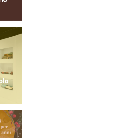
 Traversa
maschera”,
evento, in
9 alle 12,
Eventi 2025
olo
tomobile.
onsiderato