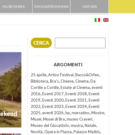
MUSEI DI BRA
ENOGASTRONOMIA
NATURA
ARGOMENTI
,
,
,
25 aprile
Artico Festival
Bacco&Orfeo
,
,
,
,
Biblioteca
Bra's
Cheese
Cinema
Da
,
,
Cortile a Cortile
Estate al Cinema
eventi
,
,
,
2016
Eventi 2017
Eventi 2018
Eventi
,
,
,
2019
Eventi 2020
Eventi 2021
Eventi
,
,
,
2022
Eventi 2023
Eventi 2024
Eventi
,
,
,
,
,
eekend
2025
eventi 2026
hp
mercatino
Mostre
,
,
,
Musei
Musei di Bra
museo Craveri
,
,
,
Museo del Giocattolo
musica
Natale
,
,
,
Novità
Opera in Piazza
Palazzo Mathis