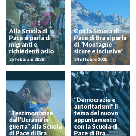
Alla Scuola di
Con la Scuola di
Pace si parla di
Pace di Bra si parla
migranti e
di “Montagne
richiedenti asilo
sicure e inclusive”
25 febbraio 2026
24 ottobre 2025
“Democrazie e
autoritarismi” il
“Testimonianze
tema del nuovo
dall’Ucraina in
appuntamento
guerra” alla Scuola
con la Scuola di
di Pace di Bra
Pace di Bra