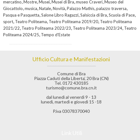
,
,
,
,
,
mercatino
Mostre
Musei
Musei di Bra
museo Craveri
Museo del
,
,
,
,
,
,
Giocattolo
musica
Natale
Novità
Palazzo Mathis
palazzo traversa
,
,
,
,
Pasqua e Pasquetta
Salone Libro Ragazzi
Salsiccia di Bra
Scuola di Pace
,
,
,
sport
Teatro Politeama
Teatro Politeama 2019/20
Teatro Politeama
,
,
,
2021/22
Teatro Politeama 2022/23
Teatro Politeama 2023/24
Teatro
,
Politeama 2024/25
Tempo d'Estate
Ufficio Cultura e Manifestazioni
Comune di Bra
Piazza Caduti della Liberta’, 20 Bra (CN)
Tel. 0172 430185
turismo@comune.bra.cn.it
dal lunedì al venerdì 9 - 13
lunedì, martedì e giovedì 15 -18
P.iva 03078370040
Link Utili