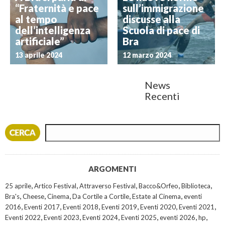
“Fraternità e pace
sull’immigrazione
al tempo
discusse alla
dell’intelligenza
Scuola di pace di
artificiale”
Bra
13 aprile 2024
12 marzo 2024
News
Recenti
ARGOMENTI
,
,
,
,
,
25 aprile
Artico Festival
Attraverso Festival
Bacco&Orfeo
Biblioteca
,
,
,
,
,
Bra's
Cheese
Cinema
Da Cortile a Cortile
Estate al Cinema
eventi
,
,
,
,
,
,
2016
Eventi 2017
Eventi 2018
Eventi 2019
Eventi 2020
Eventi 2021
,
,
,
,
,
,
Eventi 2022
Eventi 2023
Eventi 2024
Eventi 2025
eventi 2026
hp