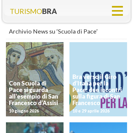
TURISMO
BRA
Archivio News su ‘Scuola di Pace’
Bra verso il Giro
Con Scuola di
d’Italia per la
Pace si guarda
Pace: due incontri
all’esempio di San
sulla figura di San
Francesco d’Assisi
Francesco
10 giugno 2026
10 e 29 aprile 2026