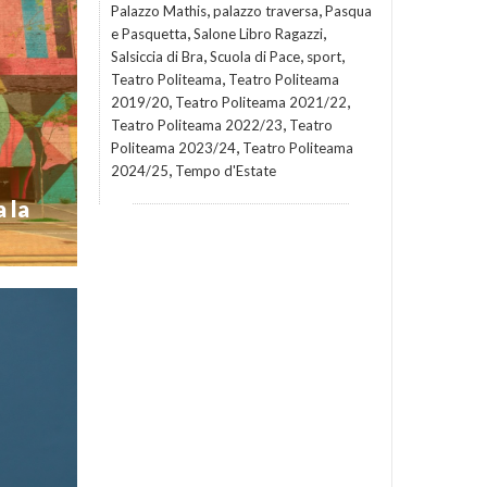
,
,
Palazzo Mathis
palazzo traversa
Pasqua
,
,
e Pasquetta
Salone Libro Ragazzi
,
,
,
Salsiccia di Bra
Scuola di Pace
sport
ingibile e
,
Teatro Politeama
Teatro Politeama
tero della
 da oggi –
,
,
2019/20
Teatro Politeama 2021/22
ospesi. Si
,
Teatro Politeama 2022/23
Teatro
,
Politeama 2023/24
Teatro Politeama
Novità
,
2024/25
Tempo d'Estate
 la
oggi anche
ttadini. Il
a Consulta
 pubblica
hp