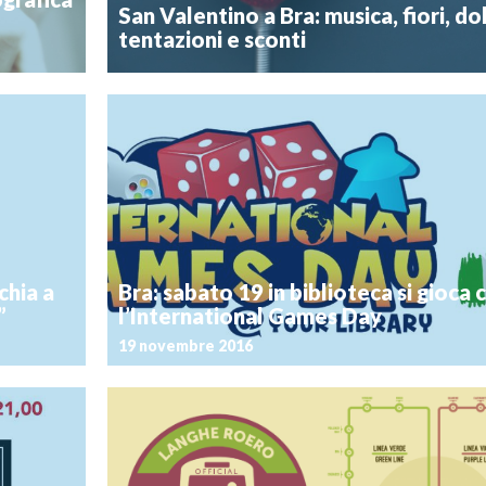
San Valentino a Bra: musica, fiori, dol
tentazioni e sconti
Postato il 1 febbraio 2017
Si avvicina la festa di San Valentino e la città di Bra
svolgerà una
creare l’atmosfera giusta per gli innamorati. Music
ivi nascosti
dolcezza: quale modo migliore per festeggiare un rom
to, ma anche
Valentino sotto la Zizzola? Venerdì 10 febbraio, alle 2
[…]
hp
chia a
Bra: sabato 19 in biblioteca si gioca 
”
l’International Games Day
19 novembre 2016
Postato il 16 novembre 2016
 venerdì 17
Leggi, impara, gioca! Sabato 19 novembre 2016 anch
 Bra, causa
svolgerà l’International Games Day, giornata internaz