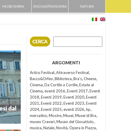
MUSEI DI BRA
ENOGASTRONOMIA
NATURA
ARGOMENTI
,
,
Artico Festival
Attraverso Festival
,
,
,
,
Bacco&Orfeo
Biblioteca
Bra's
Cheese
,
,
Cinema
Da Cortile a Cortile
Estate al
,
,
,
Cinema
eventi 2016
Eventi 2017
Eventi
,
,
,
2018
Eventi 2019
Eventi 2020
Eventi
,
,
,
2021
Eventi 2022
Eventi 2023
Eventi
si dal
,
,
,
,
2024
Eventi 2025
eventi 2026
hp
,
,
,
,
mercatino
Mostre
Musei
Musei di Bra
,
,
museo Craveri
Museo del Giocattolo
,
,
,
,
musica
Natale
Novità
Opera in Piazza