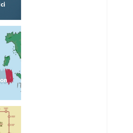
ci
 è pronta a
a, fiori e
antico San
1 al Teatro
Novità
con
e a Bra si
ionale del