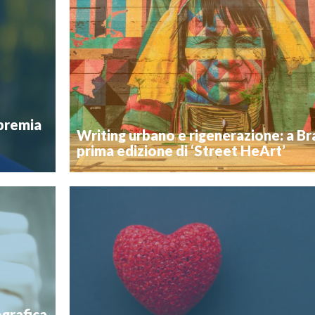
Postato il 24 febbraio 2020
 organizzate
Si comunica che, in ottemperenza all’ordinanza cont
 a Cortile”,
urgente n.1 emessa ieri da Regione Piemonte e Minis
nella quale
Salute, tutti gli eventi pubblici in programma a Bra
nti novità
lunedì 24 febbraio 2020 – a sabato 29 febbraio sono s
urale […]
comunica che è […]
Novità
premia
Writing urbano e rigenerazione: a Bra
prima edizione di ‘Street HeArt’
Postato il 10 agosto 2018
Da cultura underground degli anni ‘80, la street art è 
ll’economia
uno dei vettori di rigenerazione e recupero di spazi ci
a edizione e
Comune di Bra, su impulso e in collaborazione con l
ello), Cuneo
Comunale giovanile, coglie questa sfida di arte
organizzando la prima […]
Novità
ografica