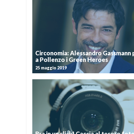
Postato il 4 ottobre 2021
Domenica 3 ottobre 2021, nell’ambito delle iniziative
in città in occasione della nuova edizione di “Da Cortile
Palazzo Mathis ha ospitato una conferenza stampa 
sono state presentate al pubblico le più rece
predisposte dall’Amministrazione di Bra in ambito cult
Circonomia: Alessandro Gassmann 
a Pollenzo i Green Heroes
25 maggio 2019
Postato il 23 maggio 2019
L’evento di apertura di Circonomìa – il Festival de
circolare e delle energie dei territori giunto alla quart
che si dividerà tra le Langhe (Alba, Bra, Pollenzo, Nov
e Torino tra il 25 maggio e il 5 giugno – si terrà […]
Bra in un click! Caccia al tesoro fot