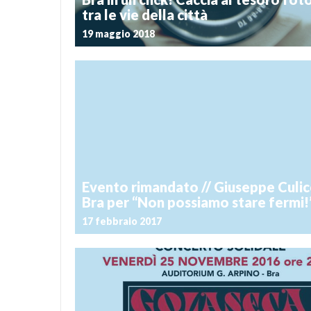
tra le vie della città
19 maggio 2018
Postato il 10 aprile 2018
Aguzza la vista e scatta! Sabato 19 maggio a Bra si 
caccia al tesoro fotografica, alla ricerca di 30 obiett
tra le vie e le piazze della città. Non solo divertimen
ricchi premi in palio per le tre squadre che […]
Evento rimandato // Giuseppe Culic
Bra per “Non possiamo stare fermi!
17 febbraio 2017
Postato il 28 dicembre 2016
L’incontro con Giuseppe Culicchia è RIMANDATO a
febbraio 2017, alle ore 18 sempre in biblioteca a