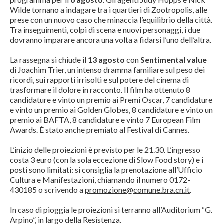
Wilde tornano a indagare tra i quartieri di Zootropolis, alle
prese con un nuovo caso che minaccia l’equilibrio della città.
Tra inseguimenti, colpi di scena e nuovi personaggi, i due
dovranno imparare ancora una volta a fidarsi l’uno dell’altra.
La rassegna si chiude il
13 agosto
con
Sentimental value
di Joachim Trier, un intenso dramma familiare sul peso dei
ricordi, sui rapporti irrisolti e sul potere del cinema di
trasformare il dolore in racconto. Il film ha ottenuto 8
candidature e vinto un premio ai Premi Oscar, 7 candidature
e vinto un premio ai Golden Globes, 8 candidature e vinto un
premio ai BAFTA, 8 candidature e vinto 7 European Film
Awards. È stato anche premiato al Festival di Cannes.
L’inizio delle proiezioni è previsto per le 21.30. L’ingresso
costa 3 euro (con la sola eccezione di Slow Food story) e i
posti sono limitati: si consiglia la prenotazione all’Ufficio
Cultura e Manifestazioni, chiamando il numero 0172-
430185 o scrivendo a
promozione@comune.bra.cn.it
.
In caso di pioggia le proiezioni si terranno all’Auditorium “G.
Arpino”, in largo della Resistenza.