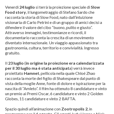
Venerdì
24 luglio
si terrà la proiezione speciale di
Slow
Food story
, il lungometraggio di Stefano Sardo che
racconta la storia di Slow Food, nato dall’intuizione
visionaria di Carlo Petrini e di un gruppo di amici decisi a
difendere il valore del cibo “buono, pulito e giusto”.
Attraverso immagini, testimonianze e ricordi, il
documentario racconta la crescita di un movimento
diventato internazionale. Un viaggio appassionato tra
gastronomia, cultura, territorio e convivialità. Ingresso
gratuito.
Il
23 luglio
(
in origine la proiezione era calendarizzata
per il 30 luglio ma è stata anticipat
a) verrà invece
proiettato
Hamnet
, pellicola nella quale Chloé Zhao
racconta la morte del figlio di Shakespeare dal punto di
vista della moglie Anne, fonte di dolore e ispirazione per la
nascita di “Amleto”. Il film ha ottenuto 8 candidature e vinto
un premio ai Premi Oscar, 6 candidature e vinto 2 Golden
Globes, 11 candidature e vinto 2 BAFTA.
Spazio quindi all’animazione con
Zootropolis 2
, in
programma per il
6 agosto
. Gli agenti Judy Hopps e Nick