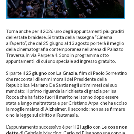
Torna anche per il 2026 uno degli appuntamenti più graditi
dell’estate braidese. Si tratta della rassegna “Cinema
all’aperto”, che dal 25 giugno al 13 agosto porterà il meglio
della cinematografia contemporanea nell’arena di Palazzo
Traversa, in via Parpera 4. Sono in programma otto
appuntamenti, di cui uno speciale ad ingresso gratuito.
Si parte il
25 giugno
con
La Grazia
, film di Paolo Sorrentino
che racconta i dilemmi morali del Presidente della
Repubblica Mariano De Santis negli ultimi mesi del suo
mandato: il primo riguarda la richiesta di grazia per Isa
Rocca che ha fatto fuori il marito nel sonno dopo essere
stata a lungo maltrattata e per Cristiano Arpa, che ha ucciso
la moglie malata di Alzheimer. Il secondo: non sa se firmare
o no la legge sul diritto all’eutanasia.
L’appuntamento successivo è per il
2 luglio
con
Le cose non
dette
di Gabriele Muccino: Carlo ed Elisa sono una coppia