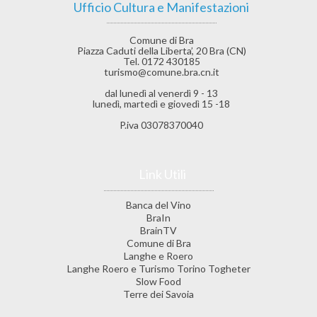
Ufficio Cultura e Manifestazioni
Comune di Bra
Piazza Caduti della Liberta’, 20 Bra (CN)
Tel. 0172 430185
turismo@comune.bra.cn.it
dal lunedì al venerdì 9 - 13
lunedì, martedì e giovedì 15 -18
P.iva 03078370040
Link Utili
Banca del Vino
BraIn
BrainTV
Comune di Bra
Langhe e Roero
Langhe Roero e Turismo Torino Togheter
Slow Food
Terre dei Savoia