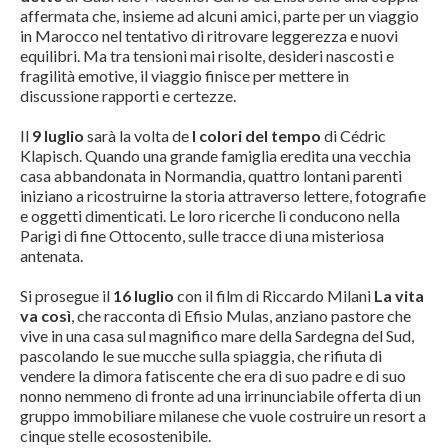
affermata che, insieme ad alcuni amici, parte per un viaggio
in Marocco nel tentativo di ritrovare leggerezza e nuovi
equilibri. Ma tra tensioni mai risolte, desideri nascosti e
fragilità emotive, il viaggio finisce per mettere in
discussione rapporti e certezze.
Il
9 luglio
sarà la volta de
I colori del tempo
di Cédric
Klapisch. Quando una grande famiglia eredita una vecchia
casa abbandonata in Normandia, quattro lontani parenti
iniziano a ricostruirne la storia attraverso lettere, fotografie
e oggetti dimenticati. Le loro ricerche li conducono nella
Parigi di fine Ottocento, sulle tracce di una misteriosa
antenata.
Si prosegue il
16 luglio
con il film di Riccardo Milani
La vita
va così
, che racconta di Efisio Mulas, anziano pastore che
vive in una casa sul magnifico mare della Sardegna del Sud,
pascolando le sue mucche sulla spiaggia, che rifiuta di
vendere la dimora fatiscente che era di suo padre e di suo
nonno nemmeno di fronte ad una irrinunciabile offerta di un
gruppo immobiliare milanese che vuole costruire un resort a
cinque stelle ecosostenibile.