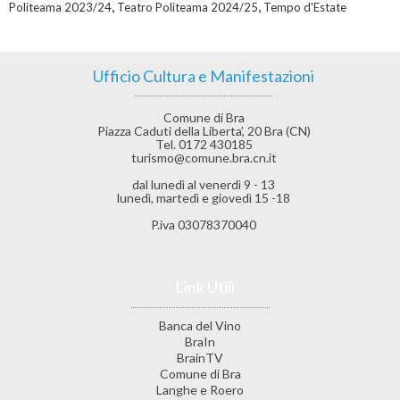
,
,
Politeama 2023/24
Teatro Politeama 2024/25
Tempo d'Estate
Ufficio Cultura e Manifestazioni
Comune di Bra
Piazza Caduti della Liberta’, 20 Bra (CN)
Tel. 0172 430185
turismo@comune.bra.cn.it
dal lunedì al venerdì 9 - 13
lunedì, martedì e giovedì 15 -18
P.iva 03078370040
Link Utili
Banca del Vino
BraIn
BrainTV
Comune di Bra
Langhe e Roero