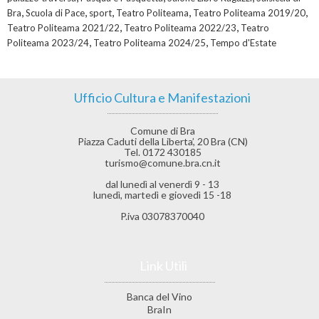
,
,
,
,
,
Bra
Scuola di Pace
sport
Teatro Politeama
Teatro Politeama 2019/20
,
,
Teatro Politeama 2021/22
Teatro Politeama 2022/23
Teatro
,
,
Politeama 2023/24
Teatro Politeama 2024/25
Tempo d'Estate
Ufficio Cultura e Manifestazioni
Comune di Bra
Piazza Caduti della Liberta’, 20 Bra (CN)
Tel. 0172 430185
turismo@comune.bra.cn.it
dal lunedì al venerdì 9 - 13
lunedì, martedì e giovedì 15 -18
P.iva 03078370040
Link Utili
Banca del Vino
BraIn