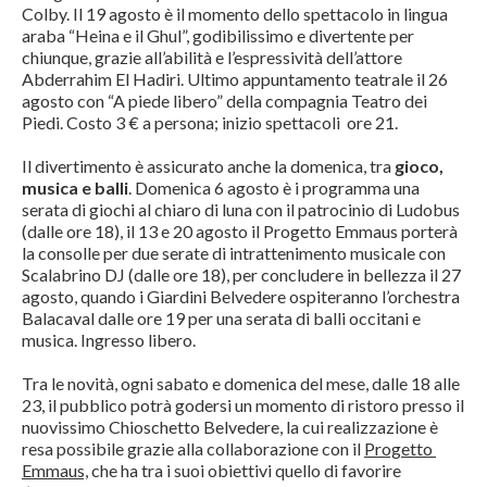
Colby. Il 19 agosto è il momento dello spettacolo in lingua
araba “Heina e il Ghul”, godibilissimo e divertente per
chiunque, grazie all’abilità e l’espressività dell’attore
Abderrahim El Hadiri. Ultimo appuntamento teatrale il 26
agosto con “A piede libero” della compagnia Teatro dei
Piedi. Costo 3 € a persona; inizio spettacoli ore 21.
Il divertimento è assicurato anche la domenica, tra
gioco,
musica e balli
. Domenica 6 agosto è i programma una
serata di giochi al chiaro di luna con il patrocinio di Ludobus
(dalle ore 18), il 13 e 20 agosto il Progetto Emmaus porterà
la consolle per due serate di intrattenimento musicale con
Scalabrino DJ (dalle ore 18), per concludere in bellezza il 27
agosto, quando i Giardini Belvedere ospiteranno l’orchestra
Balacaval dalle ore 19 per una serata di balli occitani e
musica. Ingresso libero.
Tra le novità, ogni sabato e domenica del mese, dalle 18 alle
23, il pubblico potrà godersi un momento di ristoro presso il
nuovissimo Chioschetto Belvedere, la cui realizzazione è
resa possibile grazie alla collaborazione con il
Progetto
Emmaus,
che ha tra i suoi obiettivi quello di favorire