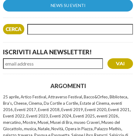
NEWS SU EVENTI
ISCRIVITI ALLA NEWSLETTER!
ARGOMENTI
,
,
,
,
,
25 aprile
Artico Festival
Attraverso Festival
Bacco&Orfeo
Biblioteca
,
,
,
,
,
Bra's
Cheese
Cinema
Da Cortile a Cortile
Estate al Cinema
eventi
,
,
,
,
,
,
2016
Eventi 2017
Eventi 2018
Eventi 2019
Eventi 2020
Eventi 2021
,
,
,
,
,
Eventi 2022
Eventi 2023
Eventi 2024
Eventi 2025
eventi 2026
,
,
,
,
,
mercatino
Mostre
Musei
Musei di Bra
museo Craveri
Museo del
,
,
,
,
,
,
Giocattolo
musica
Natale
Novità
Opera in Piazza
Palazzo Mathis
,
,
,
palazzo traversa
Pasqua e Pasquetta
Salone Libro Ragazzi
Salsiccia di