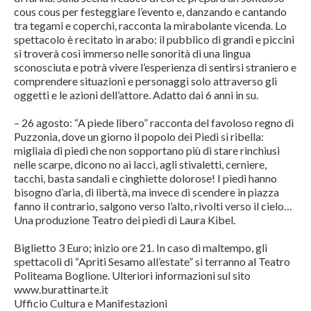
cous cous per festeggiare l’evento e, danzando e cantando
tra tegami e coperchi, racconta la mirabolante vicenda. Lo
spettacolo è recitato in arabo: il pubblico di grandi e piccini
si troverà così immerso nelle sonorità di una lingua
sconosciuta e potrà vivere l’esperienza di sentirsi straniero e
comprendere situazioni e personaggi solo attraverso gli
oggetti e le azioni dell’attore. Adatto dai 6 anni in su.
– 26 agosto: “A piede libero” racconta del favoloso regno di
Puzzonia, dove un giorno il popolo dei Piedi si ribella:
migliaia di piedi che non sopportano più di stare rinchiusi
nelle scarpe, dicono no ai lacci, agli stivaletti, cerniere,
tacchi, basta sandali e cinghiette dolorose! I piedi hanno
bisogno d’aria, di libertà, ma invece di scendere in piazza
fanno il contrario, salgono verso l’alto, rivolti verso il cielo…
Una produzione Teatro dei piedi di Laura Kibel.
Biglietto 3 Euro; inizio ore 21. In caso di maltempo, gli
spettacoli di “Apriti Sesamo all’estate” si terranno al Teatro
Politeama Boglione. Ulteriori informazioni sul sito
www.burattinarte.it
Ufficio Cultura e Manifestazioni