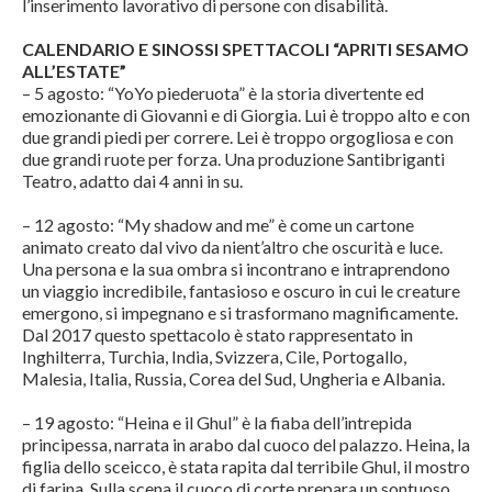
l’inserimento lavorativo di persone con disabilità.
CALENDARIO E SINOSSI SPETTACOLI “APRITI SESAMO
ALL’ESTATE”
– 5 agosto: “YoYo piederuota” è la storia divertente ed
emozionante di Giovanni e di Giorgia. Lui è troppo alto e con
due grandi piedi per correre. Lei è troppo orgogliosa e con
due grandi ruote per forza. Una produzione Santibriganti
Teatro, adatto dai 4 anni in su.
– 12 agosto: “My shadow and me” è come un cartone
animato creato dal vivo da nient’altro che oscurità e luce.
Una persona e la sua ombra si incontrano e intraprendono
un viaggio incredibile, fantasioso e oscuro in cui le creature
emergono, si impegnano e si trasformano magnificamente.
Dal 2017 questo spettacolo è stato rappresentato in
Inghilterra, Turchia, India, Svizzera, Cile, Portogallo,
Malesia, Italia, Russia, Corea del Sud, Ungheria e Albania.
– 19 agosto: “Heina e il Ghul” è la fiaba dell’intrepida
principessa, narrata in arabo dal cuoco del palazzo. Heina, la
figlia dello sceicco, è stata rapita dal terribile Ghul, il mostro
di farina. Sulla scena il cuoco di corte prepara un sontuoso