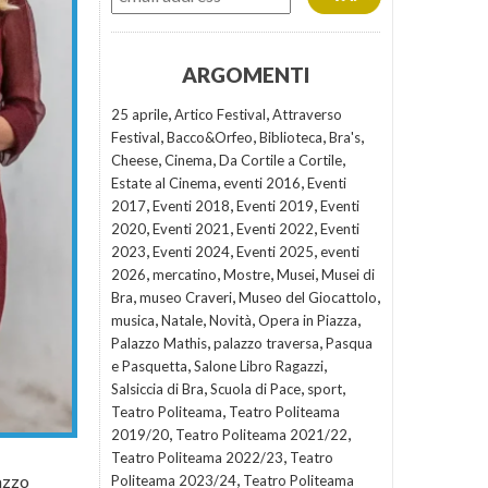
ARGOMENTI
,
,
25 aprile
Artico Festival
Attraverso
,
,
,
,
Festival
Bacco&Orfeo
Biblioteca
Bra's
,
,
,
Cheese
Cinema
Da Cortile a Cortile
,
,
Estate al Cinema
eventi 2016
Eventi
,
,
,
2017
Eventi 2018
Eventi 2019
Eventi
,
,
,
2020
Eventi 2021
Eventi 2022
Eventi
,
,
,
2023
Eventi 2024
Eventi 2025
eventi
,
,
,
,
2026
mercatino
Mostre
Musei
Musei di
,
,
,
Bra
museo Craveri
Museo del Giocattolo
,
,
,
,
musica
Natale
Novità
Opera in Piazza
,
,
Palazzo Mathis
palazzo traversa
Pasqua
,
,
e Pasquetta
Salone Libro Ragazzi
,
,
,
Salsiccia di Bra
Scuola di Pace
sport
,
Teatro Politeama
Teatro Politeama
,
,
2019/20
Teatro Politeama 2021/22
,
Teatro Politeama 2022/23
Teatro
,
azzo
Politeama 2023/24
Teatro Politeama