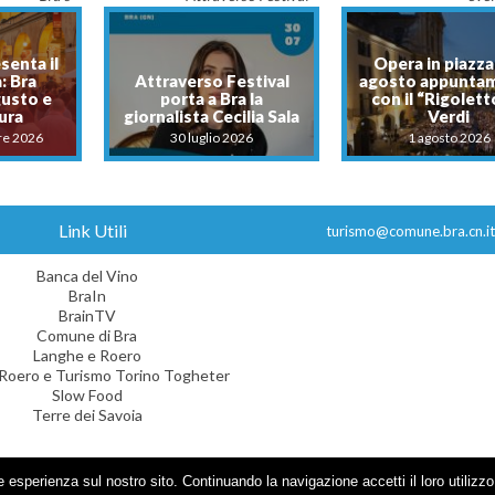
senta il
Opera in piazza:
: Bra
Attraverso Festival
agosto appunta
gusto e
porta a Bra la
con il “Rigolett
tura
giornalista Cecilia Sala
Verdi
re 2026
30 luglio 2026
1 agosto 2026
Link Utili
turismo@comune.bra.cn.it
Banca del Vino
BraIn
BrainTV
Comune di Bra
Langhe e Roero
Roero e Turismo Torino Togheter
Slow Food
Terre dei Savoia
e esperienza sul nostro sito. Continuando la navigazione accetti il loro utilizzo