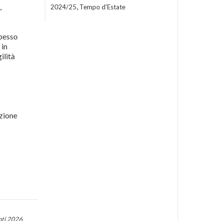
,
,
2024/25
Tempo d'Estate
spesso
 in
ilità
azione
nti 2026