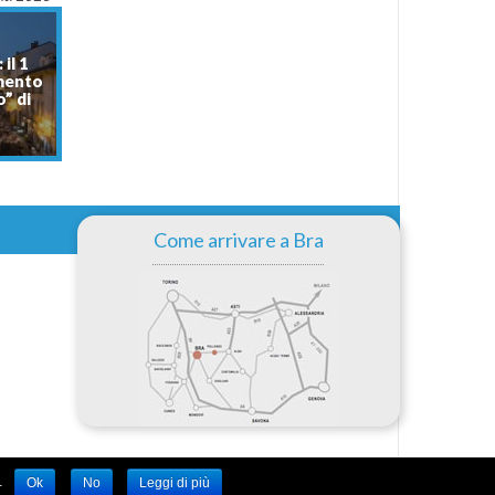
 il 1
mento
o” di
Come arrivare a Bra
.
Ok
No
Leggi di più