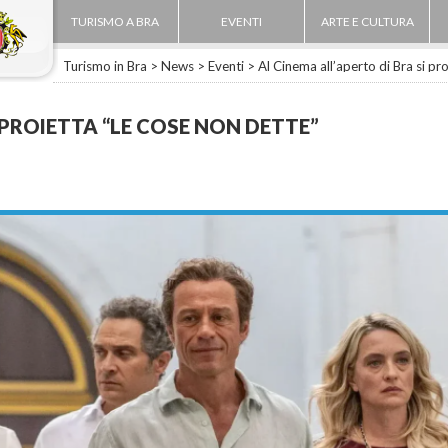
TURISMO A BRA
EVENTI
ARTE E CULTURA
Turismo in Bra
>
News
>
Eventi
> Al Cinema all’aperto di Bra si pr
 PROIETTA “LE COSE NON DETTE”