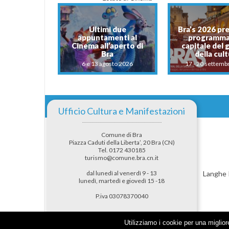
Ultimi due
Bra’s 2026 pre
appuntamenti al
programma
Cinema all’aperto di
capitale del 
Bra
della cul
6 e 13 agosto 2026
17 - 20 settemb
Ufficio Cultura e Manifestazioni
Comune di Bra
Piazza Caduti della Liberta’, 20 Bra (CN)
Tel. 0172 430185
turismo@comune.bra.cn.it
dal lunedì al venerdì 9 - 13
Langhe 
lunedì, martedì e giovedì 15 -18
P.iva 03078370040
Utilizziamo i cookie per una miglior