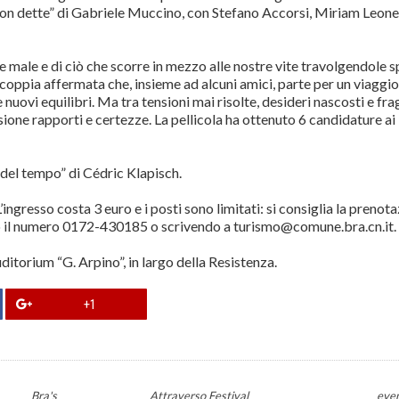
e non dette” di Gabriele Muccino, con Stefano Accorsi, Miriam Leone
e e male e di ciò che scorre in mezzo alle nostre vite travolgendole 
coppia affermata che, insieme ad alcuni amici, parte per un viaggio
uovi equilibri. Ma tra tensioni mai risolte, desideri nascosti e frag
sione rapporti e certezze. La pellicola ha ottenuto 6 candidature ai
 del tempo” di Cédric Klapisch.
L’ingresso costa 3 euro e i posti sono limitati: si consiglia la prenot
do il numero 0172-430185 o scrivendo a turismo@comune.bra.cn.it.
uditorium “G. Arpino”, in largo della Resistenza.
+1
Bra's
Attraverso Festival
eve