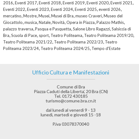
,
,
,
,
,
,
2016
Eventi 2017
Eventi 2018
Eventi 2019
Eventi 2020
Eventi 2021
,
,
,
,
,
Eventi 2022
Eventi 2023
Eventi 2024
Eventi 2025
eventi 2026
,
,
,
,
,
mercatino
Mostre
Musei
Musei di Bra
museo Craveri
Museo del
,
,
,
,
,
,
Giocattolo
musica
Natale
Novità
Opera in Piazza
Palazzo Mathis
,
,
,
palazzo traversa
Pasqua e Pasquetta
Salone Libro Ragazzi
Salsiccia di
,
,
,
,
,
Bra
Scuola di Pace
sport
Teatro Politeama
Teatro Politeama 2019/20
,
,
Teatro Politeama 2021/22
Teatro Politeama 2022/23
Teatro
,
,
Politeama 2023/24
Teatro Politeama 2024/25
Tempo d'Estate
Ufficio Cultura e Manifestazioni
Comune di Bra
Piazza Caduti della Liberta’, 20 Bra (CN)
Tel. 0172 430185
turismo@comune.bra.cn.it
dal lunedì al venerdì 9 - 13
lunedì, martedì e giovedì 15 -18
P.iva 03078370040