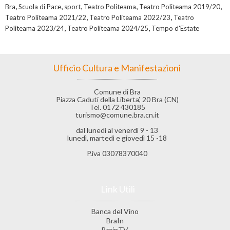
,
,
,
,
,
Bra
Scuola di Pace
sport
Teatro Politeama
Teatro Politeama 2019/20
,
,
Teatro Politeama 2021/22
Teatro Politeama 2022/23
Teatro
,
,
Politeama 2023/24
Teatro Politeama 2024/25
Tempo d'Estate
Ufficio Cultura e Manifestazioni
Comune di Bra
Piazza Caduti della Liberta’, 20 Bra (CN)
Tel. 0172 430185
turismo@comune.bra.cn.it
dal lunedì al venerdì 9 - 13
lunedì, martedì e giovedì 15 -18
P.iva 03078370040
Link Utili
Banca del Vino
BraIn
BrainTV