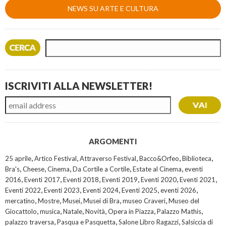
NEWS SU ARTE E CULTURA
ISCRIVITI ALLA NEWSLETTER!
ARGOMENTI
,
,
,
,
,
25 aprile
Artico Festival
Attraverso Festival
Bacco&Orfeo
Biblioteca
,
,
,
,
,
Bra's
Cheese
Cinema
Da Cortile a Cortile
Estate al Cinema
eventi
,
,
,
,
,
,
2016
Eventi 2017
Eventi 2018
Eventi 2019
Eventi 2020
Eventi 2021
,
,
,
,
,
Eventi 2022
Eventi 2023
Eventi 2024
Eventi 2025
eventi 2026
,
,
,
,
,
mercatino
Mostre
Musei
Musei di Bra
museo Craveri
Museo del
,
,
,
,
,
,
Giocattolo
musica
Natale
Novità
Opera in Piazza
Palazzo Mathis
,
,
,
palazzo traversa
Pasqua e Pasquetta
Salone Libro Ragazzi
Salsiccia di