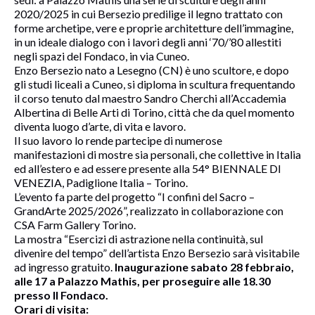
2020/2025 in cui Bersezio predilige il legno trattato con
forme archetipe, vere e proprie architetture dell’immagine,
in un ideale dialogo con i lavori degli anni ‘70/’80 allestiti
negli spazi del Fondaco, in via Cuneo.
Enzo Bersezio nato a Lesegno (CN) è uno scultore, e dopo
gli studi liceali a Cuneo, si diploma in scultura frequentando
il corso tenuto dal maestro Sandro Cherchi all’Accademia
Albertina di Belle Arti di Torino, città che da quel momento
diventa luogo d’arte, di vita e lavoro.
Il suo lavoro lo rende partecipe di numerose
manifestazioni di mostre sia personali, che collettive in Italia
ed all’estero e ad essere presente alla 54° BIENNALE DI
VENEZIA, Padiglione Italia – Torino.
L’evento fa parte del progetto “I confini del Sacro –
GrandArte 2025/2026”, realizzato in collaborazione con
CSA Farm Gallery Torino.
La mostra “Esercizi di astrazione nella continuità, sul
divenire del tempo” dell’artista Enzo Bersezio sarà visitabile
ad ingresso gratuito.
Inaugurazione sabato 28 febbraio,
alle 17 a Palazzo Mathis, per proseguire alle 18.30
presso Il Fondaco.
Orari di visita: