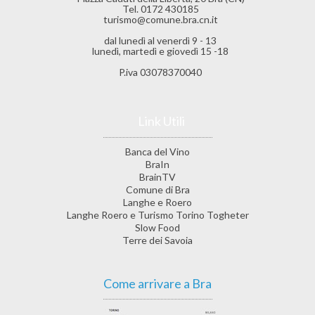
Tel. 0172 430185
turismo@comune.bra.cn.it
dal lunedì al venerdì 9 - 13
lunedì, martedì e giovedì 15 -18
P.iva 03078370040
Link Utili
Banca del Vino
BraIn
BrainTV
Comune di Bra
Langhe e Roero
Langhe Roero e Turismo Torino Togheter
Slow Food
Terre dei Savoia
Come arrivare a Bra