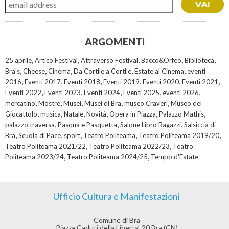
ARGOMENTI
,
,
,
,
,
25 aprile
Artico Festival
Attraverso Festival
Bacco&Orfeo
Biblioteca
,
,
,
,
,
Bra's
Cheese
Cinema
Da Cortile a Cortile
Estate al Cinema
eventi
,
,
,
,
,
,
2016
Eventi 2017
Eventi 2018
Eventi 2019
Eventi 2020
Eventi 2021
,
,
,
,
,
Eventi 2022
Eventi 2023
Eventi 2024
Eventi 2025
eventi 2026
,
,
,
,
,
mercatino
Mostre
Musei
Musei di Bra
museo Craveri
Museo del
,
,
,
,
,
,
Giocattolo
musica
Natale
Novità
Opera in Piazza
Palazzo Mathis
,
,
,
palazzo traversa
Pasqua e Pasquetta
Salone Libro Ragazzi
Salsiccia di
,
,
,
,
,
Bra
Scuola di Pace
sport
Teatro Politeama
Teatro Politeama 2019/20
,
,
Teatro Politeama 2021/22
Teatro Politeama 2022/23
Teatro
,
,
Politeama 2023/24
Teatro Politeama 2024/25
Tempo d'Estate
Ufficio Cultura e Manifestazioni
Comune di Bra
Piazza Caduti della Liberta’, 20 Bra (CN)