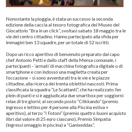
Nonostante la pioggia, è stata un successo la seconda
edizione della caccia al tesoro fotografica del Museo del
Giocattolo “Bra in un click”, svoltasi sabato 18 maggio tra le
vie del centro cittadino. Hanno partecipato alla sfida per
immagini ben 13 squadre, per un totale di 52 iscritti.
Dopo un ricco aperitivo di benvenuto preparato dal capo
chef Antonio Petti e dallo staff della Mensa comunale, i
partecipanti – ‘armati ‘di macchina fotografica digitale o di
smartphone e con indosso una maglietta creata per
l’occasione – si sono avventurati tra le vie e le piazze
cittadine, alla ricerca dei trenta obiettivi nascosti. Prima
classificata la squadra “Le Scattanti”, che ha realizzato l’en
plein di punti e si è aggiudicata due smartbox per soggiorni
relax di tre giorni; al secondo posto “Clikkando” (premio
ingresso e lettino per 4 persone alla Piscina estiva +
aperitivo), al terzo “I Fotoni” (premio quattro buoni acquisto
libri dal valore di 25 euro ciascuno), Premio Simpatia
(ingressi omaggio in piscina) a “Ganixeddas”.