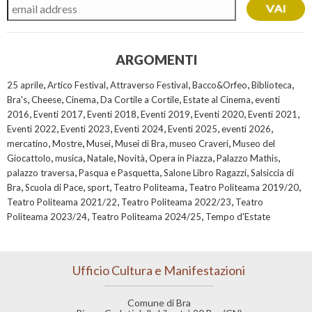
ARGOMENTI
,
,
,
,
,
25 aprile
Artico Festival
Attraverso Festival
Bacco&Orfeo
Biblioteca
,
,
,
,
,
Bra's
Cheese
Cinema
Da Cortile a Cortile
Estate al Cinema
eventi
,
,
,
,
,
,
2016
Eventi 2017
Eventi 2018
Eventi 2019
Eventi 2020
Eventi 2021
,
,
,
,
,
Eventi 2022
Eventi 2023
Eventi 2024
Eventi 2025
eventi 2026
,
,
,
,
,
mercatino
Mostre
Musei
Musei di Bra
museo Craveri
Museo del
,
,
,
,
,
,
Giocattolo
musica
Natale
Novità
Opera in Piazza
Palazzo Mathis
,
,
,
palazzo traversa
Pasqua e Pasquetta
Salone Libro Ragazzi
Salsiccia di
,
,
,
,
,
Bra
Scuola di Pace
sport
Teatro Politeama
Teatro Politeama 2019/20
,
,
Teatro Politeama 2021/22
Teatro Politeama 2022/23
Teatro
,
,
Politeama 2023/24
Teatro Politeama 2024/25
Tempo d'Estate
Ufficio Cultura e Manifestazioni
Comune di Bra