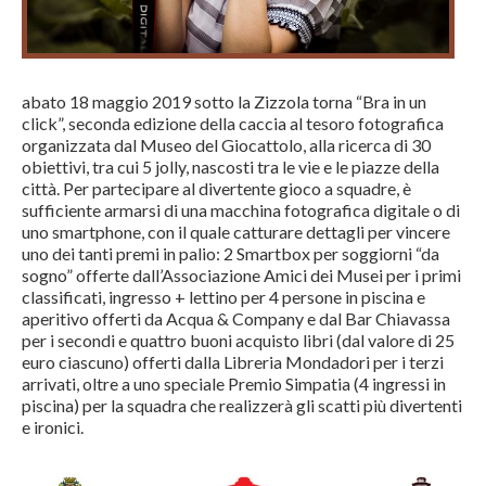
abato 18 maggio 2019 sotto la Zizzola torna “Bra in un
click”, seconda edizione della caccia al tesoro fotografica
organizzata dal Museo del Giocattolo, alla ricerca di 30
obiettivi, tra cui 5 jolly, nascosti tra le vie e le piazze della
città. Per partecipare al divertente gioco a squadre, è
sufficiente armarsi di una macchina fotografica digitale o di
uno smartphone, con il quale catturare dettagli per vincere
uno dei tanti premi in palio: 2 Smartbox per soggiorni “da
sogno” offerte dall’Associazione Amici dei Musei per i primi
classificati, ingresso + lettino per 4 persone in piscina e
aperitivo offerti da Acqua & Company e dal Bar Chiavassa
per i secondi e quattro buoni acquisto libri (dal valore di 25
euro ciascuno) offerti dalla Libreria Mondadori per i terzi
arrivati, oltre a uno speciale Premio Simpatia (4 ingressi in
piscina) per la squadra che realizzerà gli scatti più divertenti
e ironici.