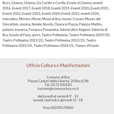
,
,
,
,
,
Bra's
Cheese
Cinema
Da Cortile a Cortile
Estate al Cinema
eventi
,
,
,
,
,
,
2016
Eventi 2017
Eventi 2018
Eventi 2019
Eventi 2020
Eventi 2021
,
,
,
,
,
Eventi 2022
Eventi 2023
Eventi 2024
Eventi 2025
eventi 2026
,
,
,
,
,
mercatino
Mostre
Musei
Musei di Bra
museo Craveri
Museo del
,
,
,
,
,
,
Giocattolo
musica
Natale
Novità
Opera in Piazza
Palazzo Mathis
,
,
,
palazzo traversa
Pasqua e Pasquetta
Salone Libro Ragazzi
Salsiccia di
,
,
,
,
,
Bra
Scuola di Pace
sport
Teatro Politeama
Teatro Politeama 2019/20
,
,
Teatro Politeama 2021/22
Teatro Politeama 2022/23
Teatro
,
,
Politeama 2023/24
Teatro Politeama 2024/25
Tempo d'Estate
Ufficio Cultura e Manifestazioni
Comune di Bra
Piazza Caduti della Liberta’, 20 Bra (CN)
Tel. 0172 430185
turismo@comune.bra.cn.it
dal lunedì al venerdì 9 - 13
lunedì, martedì e giovedì 15 -18
P.iva 03078370040