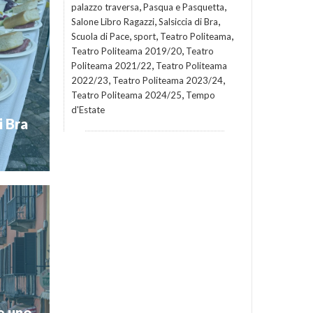
,
,
palazzo traversa
Pasqua e Pasquetta
,
,
Salone Libro Ragazzi
Salsiccia di Bra
,
,
,
Scuola di Pace
sport
Teatro Politeama
aiolo: una
,
Teatro Politeama 2019/20
Teatro
 Vittorio
a ”Via del
,
Politeama 2021/22
Teatro Politeama
enti delle
,
,
2022/23
Teatro Politeama 2023/24
del […]
,
Teatro Politeama 2024/25
Tempo
eventi 2026
d'Estate
i Bra
dese: “Da
o suddiviso
lezze della
domenica 5
ile a Cortile
e uno