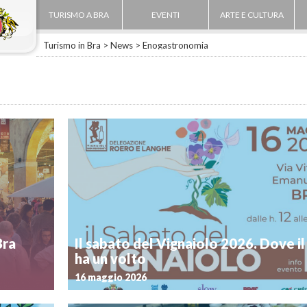
TURISMO A BRA
EVENTI
ARTE E CULTURA
Turismo in Bra
>
News
>
Enogastronomia
Bra
Il sabato del Vignaiolo 2026. Dove il
ha un volto
16 maggio 2026