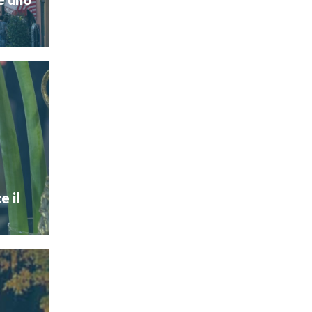
edicati al
tinaia di
Durante la
 Comune di
heese 2025
e il
la quarta