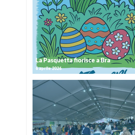
Postato il 27 luglio 2026
Un programma in cui si incrociano eccellenze enogas
grandi chef, cultura, intrattenimento e turismo per 
nel mondo, ma soprattutto il mondo a Bra, per
straordinari prodotti, a partire da una salsiccia u
leggera, irresistibile, ma al contempo delicata e fragile
La Pasquetta fiorisce a Bra
6 aprile 2026
Postato il 26 marzo 2026
Profumi, sapori e tradizioni tornano a colorare la Cit
occasione della Fiera di Pasquetta, l’appuntamento c
aprile 2026 trasformerà il centro e Piazza Giolitt
pulsante dell’enogastronomia e della cultura loc
Giolitti si conferma la location principale dell’evento, 