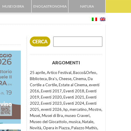
MUSEI DI BRA
ENOGASTRONOMIA
NATURA
ARGOMENTI
,
,
,
25 aprile
Artico Festival
Bacco&Orfeo
,
,
,
,
Biblioteca
Bra's
Cheese
Cinema
Da
,
,
Cortile a Cortile
Estate al Cinema
eventi
,
,
,
2016
Eventi 2017
Eventi 2018
Eventi
,
,
,
2019
Eventi 2020
Eventi 2021
Eventi
,
,
,
 vino
2022
Eventi 2023
Eventi 2024
Eventi
,
,
,
,
,
2025
eventi 2026
hp
mercatino
Mostre
,
,
,
Musei
Musei di Bra
museo Craveri
,
,
,
Museo del Giocattolo
musica
Natale
,
,
,
Novità
Opera in Piazza
Palazzo Mathis