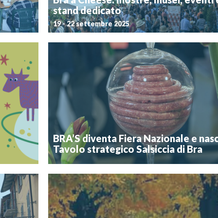
stand dedicato
19 - 22 settembre 2025
Postato il 11 settembre 2025
tagonista.
Cheese è uno dei più grandi eventi internazionali d
ecco che a
mondo del formaggio, capace di portare a Bra cen
i visitatori
migliaia di visitatori provenienti da tutto il mondo. 
o 2025, poi,
quindicesima edizione della rassegna, organizzata da
Bra e SlowFood e in programma dal […]
Eventi 2025
C
BRA’S diventa Fiera Nazionale e nasc
Tavolo strategico Salsiccia di Bra
Postato il 26 marzo 2025
 più grande
tte crudo.
Ancora non si è esaurita la eco del successo del