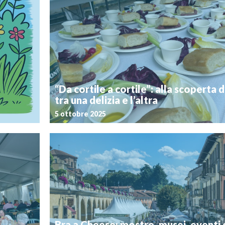
Postato il 22 aprile 2026
tronomiche,
Torna anche quest’anno il 16 maggio il Sabato del Vign
portare Bra
giornata di degustazioni a cielo aperto lungo Via
 conoscere
Emanuele II, che per l’occasione si trasformerà nell
nica, sana,
Vignaiolo”. I protagonisti saranno i vignaioli indipend
, da […]
delegazioni FIVI Langhe e FIVI Roero. Cos’è il Sabato 
Bra's
“Da cortile a cortile”: alla scoperta d
tra una delizia e l’altra
5 ottobre 2025
Postato il 26 settembre 2025
tà di Bra in
Torna l’appuntamento simbolo dell’autunno brai
he lunedì 6
cortile a cortile”, il tradizionale tour enogastronomic
i nel cuore
in tappe che porta i partecipanti alla scoperta delle bel
ale. Piazza
città. In questo 2025 l’appuntamento è fissato per 
[…]
ottobre con partenza in due possibili orari, alle 12 e […]
eventi 2026
Da Cort
Bra a Cheese: mostre, musei, eventi 