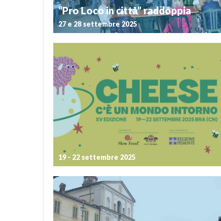
“Pro Loco in città” raddoppia
27 e 28 settembre 2025
Postato il 18 settembre 2025
Sotto la Zizzola il buon cibo è nuovamente pro
All’indomani della nuova edizione di Cheese 
preparare piatti tipici e gustose prelibatezze per i tant
saranno le Pro Loco della provincia Granda. In quest
l’appuntamento con “Pro Loco in città” […]
19 - 22 settembre 2025
Postato il 21 agosto 2025
Torna a Bra, dal 19 al 22 settembre 2025, Cheese, il
evento internazionale dedicato ai formaggi a la