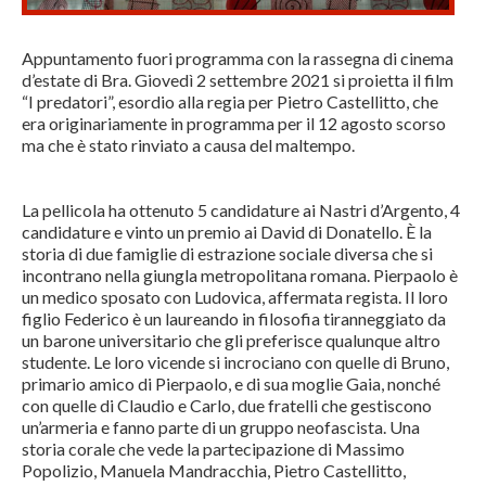
Appuntamento fuori programma con la rassegna di cinema
d’estate di Bra. Giovedì 2 settembre 2021 si proietta il film
“I predatori”, esordio alla regia per Pietro Castellitto, che
era originariamente in programma per il 12 agosto scorso
ma che è stato rinviato a causa del maltempo.
La pellicola ha ottenuto 5 candidature ai Nastri d’Argento, 4
candidature e vinto un premio ai David di Donatello. È la
storia di due famiglie di estrazione sociale diversa che si
incontrano nella giungla metropolitana romana. Pierpaolo è
un medico sposato con Ludovica, affermata regista. Il loro
figlio Federico è un laureando in filosofia tiranneggiato da
un barone universitario che gli preferisce qualunque altro
studente. Le loro vicende si incrociano con quelle di Bruno,
primario amico di Pierpaolo, e di sua moglie Gaia, nonché
con quelle di Claudio e Carlo, due fratelli che gestiscono
un’armeria e fanno parte di un gruppo neofascista. Una
storia corale che vede la partecipazione di Massimo
Popolizio, Manuela Mandracchia, Pietro Castellitto,