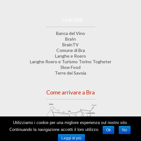
Link Utili
Banca del Vino
BraIn
BrainTV
Comune di Bra
Langhe e Roero
Langhe Roero e Turismo Torino Togheter
Slow Food
Terre dei Savoia
Come arrivare a Bra
Utilizziamo i cookie per una migliore esperienza sul nostro sito.
Continuando la navigazione accetti il loro utilizzo.
Ok
No
Leggi di più