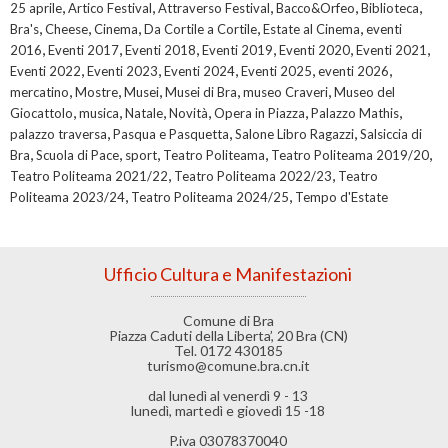
,
,
,
,
,
25 aprile
Artico Festival
Attraverso Festival
Bacco&Orfeo
Biblioteca
,
,
,
,
,
Bra's
Cheese
Cinema
Da Cortile a Cortile
Estate al Cinema
eventi
,
,
,
,
,
,
2016
Eventi 2017
Eventi 2018
Eventi 2019
Eventi 2020
Eventi 2021
,
,
,
,
,
Eventi 2022
Eventi 2023
Eventi 2024
Eventi 2025
eventi 2026
,
,
,
,
,
mercatino
Mostre
Musei
Musei di Bra
museo Craveri
Museo del
,
,
,
,
,
,
Giocattolo
musica
Natale
Novità
Opera in Piazza
Palazzo Mathis
,
,
,
palazzo traversa
Pasqua e Pasquetta
Salone Libro Ragazzi
Salsiccia di
,
,
,
,
,
Bra
Scuola di Pace
sport
Teatro Politeama
Teatro Politeama 2019/20
,
,
Teatro Politeama 2021/22
Teatro Politeama 2022/23
Teatro
,
,
Politeama 2023/24
Teatro Politeama 2024/25
Tempo d'Estate
Ufficio Cultura e Manifestazioni
Comune di Bra
Piazza Caduti della Liberta’, 20 Bra (CN)
Tel. 0172 430185
turismo@comune.bra.cn.it
dal lunedì al venerdì 9 - 13
lunedì, martedì e giovedì 15 -18
P.iva 03078370040