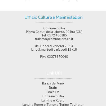
Ufficio Cultura e Manifestazioni
Comune di Bra
Piazza Caduti della Liberta’, 20 Bra (CN)
Tel. 0172 430185
turismo@comune.bra.cn.it
dal lunedì al venerdì 9 - 13
lunedì, martedì e giovedì 15 -18
P.iva 03078370040
Link Utili
Banca del Vino
BraIn
BrainTV
Comune di Bra
Langhe e Roero
Langhe Roero e Turismo Torino Togheter