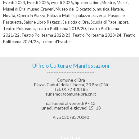
,
,
,
,
,
,
,
Eventi 2024
Eventi 2025
eventi 2026
hp
mercatino
Mostre
Musei
,
,
,
,
,
Musei di Bra
museo Craveri
Museo del Giocattolo
musica
Natale
,
,
,
,
Novità
Opera in Piazza
Palazzo Mathis
palazzo traversa
Pasqua e
,
,
,
,
,
Pasquetta
Salone Libro Ragazzi
Salsiccia di Bra
Scuola di Pace
sport
,
,
Teatro Politeama
Teatro Politeama 2019/20
Teatro Politeama
,
,
,
2021/22
Teatro Politeama 2022/23
Teatro Politeama 2023/24
Teatro
,
Politeama 2024/25
Tempo d'Estate
Ufficio Cultura e Manifestazioni
Comune di Bra
Piazza Caduti della Liberta’, 20 Bra (CN)
Tel. 0172 430185
turismo@comune.bra.cn.it
dal lunedì al venerdì 9 - 13
lunedì, martedì e giovedì 15 -18
P.iva 03078370040
Link Utili