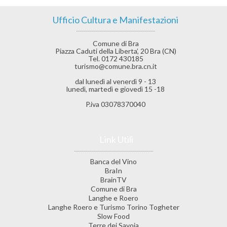
Ufficio Cultura e Manifestazioni
Comune di Bra
Piazza Caduti della Liberta’, 20 Bra (CN)
Tel. 0172 430185
turismo@comune.bra.cn.it
dal lunedì al venerdì 9 - 13
lunedì, martedì e giovedì 15 -18
P.iva 03078370040
Link Utili
Banca del Vino
BraIn
BrainTV
Comune di Bra
Langhe e Roero
Langhe Roero e Turismo Torino Togheter
Slow Food
Terre dei Savoia