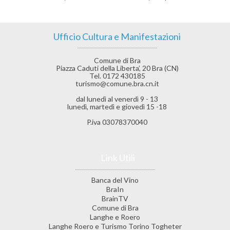
Ufficio Cultura e Manifestazioni
Comune di Bra
Piazza Caduti della Liberta’, 20 Bra (CN)
Tel. 0172 430185
turismo@comune.bra.cn.it
dal lunedì al venerdì 9 - 13
lunedì, martedì e giovedì 15 -18
P.iva 03078370040
Link Utili
Banca del Vino
BraIn
BrainTV
Comune di Bra
Langhe e Roero
Langhe Roero e Turismo Torino Togheter