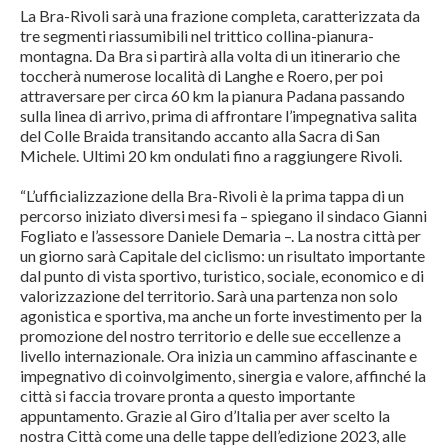
La Bra-Rivoli sarà una frazione completa, caratterizzata da
tre segmenti riassumibili nel trittico collina-pianura-
montagna. Da Bra si partirà alla volta di un itinerario che
toccherà numerose località di Langhe e Roero, per poi
attraversare per circa 60 km la pianura Padana passando
sulla linea di arrivo, prima di affrontare l’impegnativa salita
del Colle Braida transitando accanto alla Sacra di San
Michele. Ultimi 20 km ondulati fino a raggiungere Rivoli.
“L’ufficializzazione della Bra-Rivoli è la prima tappa di un
percorso iniziato diversi mesi fa – spiegano il sindaco Gianni
Fogliato e l’assessore Daniele Demaria –. La nostra città per
un giorno sarà Capitale del ciclismo: un risultato importante
dal punto di vista sportivo, turistico, sociale, economico e di
valorizzazione del territorio. Sarà una partenza non solo
agonistica e sportiva, ma anche un forte investimento per la
promozione del nostro territorio e delle sue eccellenze a
livello internazionale. Ora inizia un cammino affascinante e
impegnativo di coinvolgimento, sinergia e valore, affinché la
città si faccia trovare pronta a questo importante
appuntamento. Grazie al Giro d’Italia per aver scelto la
nostra Città come una delle tappe dell’edizione 2023, alle