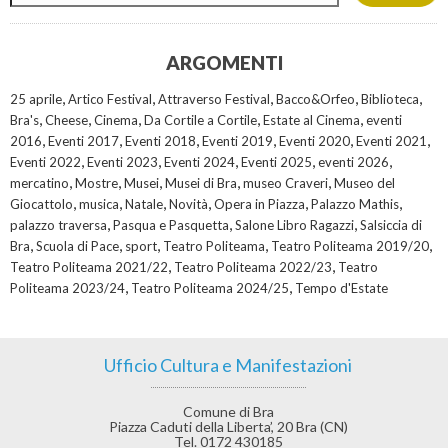
ARGOMENTI
,
,
,
,
,
25 aprile
Artico Festival
Attraverso Festival
Bacco&Orfeo
Biblioteca
,
,
,
,
,
Bra's
Cheese
Cinema
Da Cortile a Cortile
Estate al Cinema
eventi
,
,
,
,
,
,
2016
Eventi 2017
Eventi 2018
Eventi 2019
Eventi 2020
Eventi 2021
,
,
,
,
,
Eventi 2022
Eventi 2023
Eventi 2024
Eventi 2025
eventi 2026
,
,
,
,
,
mercatino
Mostre
Musei
Musei di Bra
museo Craveri
Museo del
,
,
,
,
,
,
Giocattolo
musica
Natale
Novità
Opera in Piazza
Palazzo Mathis
,
,
,
palazzo traversa
Pasqua e Pasquetta
Salone Libro Ragazzi
Salsiccia di
,
,
,
,
,
Bra
Scuola di Pace
sport
Teatro Politeama
Teatro Politeama 2019/20
,
,
Teatro Politeama 2021/22
Teatro Politeama 2022/23
Teatro
,
,
Politeama 2023/24
Teatro Politeama 2024/25
Tempo d'Estate
Ufficio Cultura e Manifestazioni
Comune di Bra
Piazza Caduti della Liberta’, 20 Bra (CN)
Tel. 0172 430185