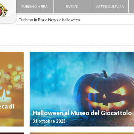
TURISMO A BRA
EVENTI
ARTE E CULTURA
Turismo in Bra
>
News
>
halloween
ca di
Halloween al Museo del Giocattolo
31 ottobre 2023