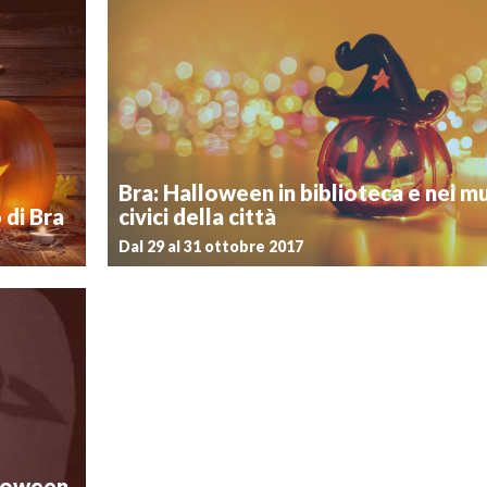
Postato il 20 ottobre 2023
no” di Bra
Martedì 31 ottobre, in occasione della festa di Hal
dedicato ai
Museo del Giocattolo (via Ernesto Guala, 45) propone
i dai 7 agli
bambini e a tutte le bambine una terrificante visita:
ntrambi gli
streghe e mostri infestano le stanze del museo, aggiran
giocattoli. Ai partecipanti più […]
Biblioteca
Bra: Halloween in biblioteca e nei m
 di Bra
civici della città
Dal 29 al 31 ottobre 2017
Postato il 18 ottobre 2017
etri, mummie
Grosse zucche arancioni decorate con sguardi tenebro
“dolcetto o
che bussano alle porte delle case esordendo nel tan
ione per una
“Dolcetto o scherzetto?”: la festa di Halloween, 
 di Bra. Il
antiche origini celtiche, saluta la fine del mese di ot
nei musei civici della città i […]
halloween
lloween