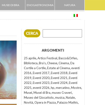
MUSEI DI BRA
ENOGASTRONOMIA
NATURA
ARGOMENTI
,
,
,
25 aprile
Artico Festival
Bacco&Orfeo
,
,
,
,
Biblioteca
Bra's
Cheese
Cinema
Da
,
,
Cortile a Cortile
Estate al Cinema
eventi
,
,
,
2016
Eventi 2017
Eventi 2018
Eventi
,
,
,
2019
Eventi 2020
Eventi 2021
Eventi
,
,
,
2022
Eventi 2023
Eventi 2024
Eventi
,
,
,
,
,
2025
eventi 2026
hp
mercatino
Mostre
,
,
,
Musei
Musei di Bra
museo Craveri
,
,
,
Museo del Giocattolo
musica
Natale
,
,
,
Novità
Opera in Piazza
Palazzo Mathis