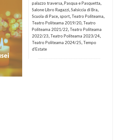
,
,
palazzo traversa
Pasqua e Pasquetta
,
,
Salone Libro Ragazzi
Salsiccia di Bra
,
,
,
Scuola di Pace
sport
Teatro Politeama
loween, il
,
Teatro Politeama 2019/20
Teatro
 a tutti i
 fantasmi,
,
Politeama 2021/22
Teatro Politeama
dosi tra i
,
,
2022/23
Teatro Politeama 2023/24
,
Teatro Politeama 2024/25
Tempo
Eventi 2023
d'Estate
usei
si e bimbi
to celebre
dalle sue
tobre anche
halloween