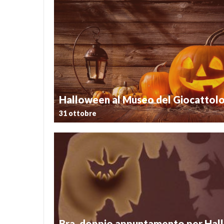
Postato il 22 ottobre 2025
Quest’anno la Biblioteca civica “Giovanni Arpi
organizza due momenti dedicati ai più piccoli (uno 
giovanissimi dai 3 ai 6 anni, mentre il secondo ai ragazz
11 anni) dal titolo “Aspettando Halloween”. Per e
incontri l’appuntamento è per […]
Halloween al Museo del Giocattolo
31 ottobre
Postato il 22 ottobre 2019
È la notte più tenebrosa dell’anno, nella quale schel
e mostri la fanno da padrone. Ma oltre al classico 
scherzetto”, la sera di Halloween può essere l’occas
visita davvero insolita al Museo del Giocattolo
programma della […]
Bra, doppio appuntamento per Ha