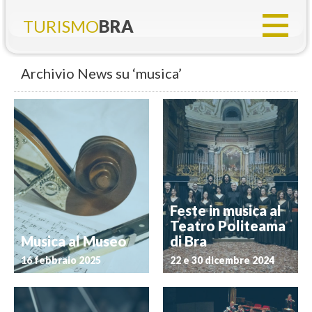
TURISMO
BRA
Archivio News su ‘musica’
Feste in musica al
Teatro Politeama
Musica al Museo
di Bra
16 febbraio 2025
22 e 30 dicembre 2024