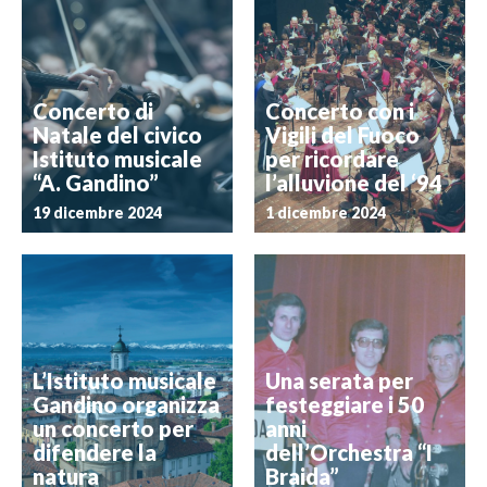
Concerto di
Concerto con i
Natale del civico
Vigili del Fuoco
Istituto musicale
per ricordare
“A. Gandino”
l’alluvione del ‘94
19 dicembre 2024
1 dicembre 2024
L’Istituto musicale
Una serata per
Gandino organizza
festeggiare i 50
un concerto per
anni
difendere la
dell’Orchestra “I
natura
Braida”