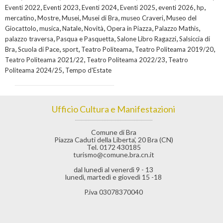
,
,
,
,
,
,
Eventi 2022
Eventi 2023
Eventi 2024
Eventi 2025
eventi 2026
hp
,
,
,
,
,
mercatino
Mostre
Musei
Musei di Bra
museo Craveri
Museo del
,
,
,
,
,
,
Giocattolo
musica
Natale
Novità
Opera in Piazza
Palazzo Mathis
,
,
,
palazzo traversa
Pasqua e Pasquetta
Salone Libro Ragazzi
Salsiccia di
,
,
,
,
,
Bra
Scuola di Pace
sport
Teatro Politeama
Teatro Politeama 2019/20
,
,
Teatro Politeama 2021/22
Teatro Politeama 2022/23
Teatro
,
Politeama 2024/25
Tempo d'Estate
Ufficio Cultura e Manifestazioni
Comune di Bra
Piazza Caduti della Liberta’, 20 Bra (CN)
Tel. 0172 430185
turismo@comune.bra.cn.it
dal lunedì al venerdì 9 - 13
lunedì, martedì e giovedì 15 -18
P.iva 03078370040