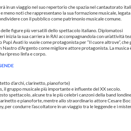
à in un viaggio nel suo repertorio che spazia nel cantautorato ital
ti e meno noti che rappresentano la sua formazione musicale, legata
 condividere con il pubblico come patrimonio musicale comune.
delle figure più versatili dello spettacolo italiano. Diplomatosi
ri inizia la sua carriera in RAI accompagnandola con un’attività te
 Pupi Avati lo vuole come protagonista per “Il cuore altrove”, che g
un Nastro d’Argento come migliore attore protagonista. La musica 
ha ripreso linfa e corpo.
GGENDE
d’archi, clarinetto, pianoforte)
es, il gruppo musicale più importante e influente del XX secolo.
o spettacolo, alcune tra le più celebri canzoni della band londine
clarinetto e pianoforte, mentre allo straordinario attore Cesare Boc
, per condurre l’ascoltatore in un viaggio tra le leggende e i mister