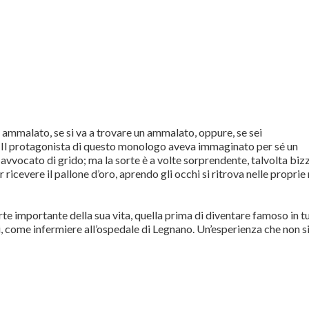
 è ammalato, se si va a trovare un ammalato, oppure, se sei
e. Il protagonista di questo monologo aveva immaginato per sé un
avvocato di grido; ma la sorte è a volte sorprendente, talvolta bizz
 ricevere il pallone d’oro, aprendo gli occhi si ritrova nelle proprie
e importante della sua vita, quella prima di diventare famoso in t
i, come infermiere all’ospedale di Legnano. Un’esperienza che non s