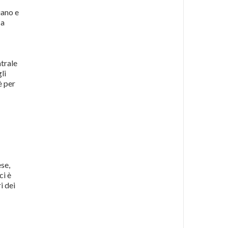
iano e
 a
atrale
li
è per
se,
ci è
i dei