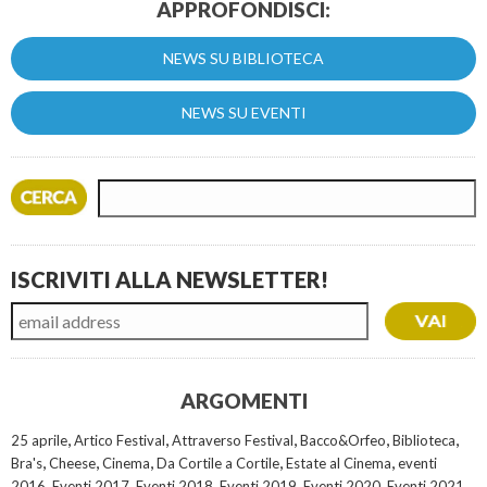
APPROFONDISCI:
NEWS SU BIBLIOTECA
NEWS SU EVENTI
ISCRIVITI ALLA NEWSLETTER!
ARGOMENTI
,
,
,
,
,
25 aprile
Artico Festival
Attraverso Festival
Bacco&Orfeo
Biblioteca
,
,
,
,
,
Bra's
Cheese
Cinema
Da Cortile a Cortile
Estate al Cinema
eventi
,
,
,
,
,
,
2016
Eventi 2017
Eventi 2018
Eventi 2019
Eventi 2020
Eventi 2021