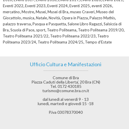
,
,
,
,
,
Eventi 2022
Eventi 2023
Eventi 2024
Eventi 2025
eventi 2026
,
,
,
,
,
mercatino
Mostre
Musei
Musei di Bra
museo Craveri
Museo del
,
,
,
,
,
,
Giocattolo
musica
Natale
Novità
Opera in Piazza
Palazzo Mathis
,
,
,
palazzo traversa
Pasqua e Pasquetta
Salone Libro Ragazzi
Salsiccia di
,
,
,
,
,
Bra
Scuola di Pace
sport
Teatro Politeama
Teatro Politeama 2019/20
,
,
Teatro Politeama 2021/22
Teatro Politeama 2022/23
Teatro
,
,
Politeama 2023/24
Teatro Politeama 2024/25
Tempo d'Estate
Ufficio Cultura e Manifestazioni
Comune di Bra
Piazza Caduti della Liberta’, 20 Bra (CN)
Tel. 0172 430185
turismo@comune.bra.cn.it
dal lunedì al venerdì 9 - 13
lunedì, martedì e giovedì 15 -18
P.iva 03078370040