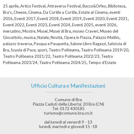
,
,
,
,
,
25 aprile
Artico Festival
Attraverso Festival
Bacco&Orfeo
Biblioteca
,
,
,
,
,
Bra's
Cheese
Cinema
Da Cortile a Cortile
Estate al Cinema
eventi
,
,
,
,
,
,
2016
Eventi 2017
Eventi 2018
Eventi 2019
Eventi 2020
Eventi 2021
,
,
,
,
,
Eventi 2022
Eventi 2023
Eventi 2024
Eventi 2025
eventi 2026
,
,
,
,
,
mercatino
Mostre
Musei
Musei di Bra
museo Craveri
Museo del
,
,
,
,
,
,
Giocattolo
musica
Natale
Novità
Opera in Piazza
Palazzo Mathis
,
,
,
palazzo traversa
Pasqua e Pasquetta
Salone Libro Ragazzi
Salsiccia di
,
,
,
,
,
Bra
Scuola di Pace
sport
Teatro Politeama
Teatro Politeama 2019/20
,
,
Teatro Politeama 2021/22
Teatro Politeama 2022/23
Teatro
,
,
Politeama 2023/24
Teatro Politeama 2024/25
Tempo d'Estate
Ufficio Cultura e Manifestazioni
Comune di Bra
Piazza Caduti della Liberta’, 20 Bra (CN)
Tel. 0172 430185
turismo@comune.bra.cn.it
dal lunedì al venerdì 9 - 13
lunedì, martedì e giovedì 15 -18