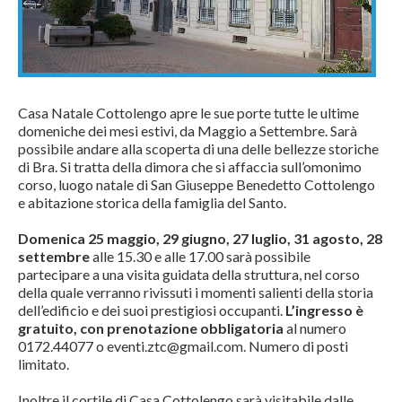
Casa Natale Cottolengo apre le sue porte tutte le ultime
domeniche dei mesi estivi, da Maggio a Settembre. Sarà
possibile andare alla scoperta di una delle bellezze storiche
di Bra. Si tratta della dimora che si affaccia sull’omonimo
corso, luogo natale di San Giuseppe Benedetto Cottolengo
e abitazione storica della famiglia del Santo.
Domenica 25 maggio, 29 giugno, 27 luglio, 31 agosto, 28
settembre
alle 15.30 e alle 17.00 sarà possibile
partecipare a una visita guidata della struttura, nel corso
della quale verranno rivissuti i momenti salienti della storia
dell’edificio e dei suoi prestigiosi occupanti.
L’ingresso è
gratuito, con prenotazione obbligatoria
al numero
0172.44077 o eventi.ztc@gmail.com. Numero di posti
limitato.
Inoltre il cortile di Casa Cottolengo sarà visitabile dalle