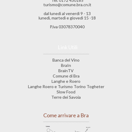
Tel. 0172 430185
turismo@comune.bra.cn.it
dal lunedì al venerdì 9 - 13
lunedì, martedì e giovedì 15 -18
P.iva 03078370040
Link Utili
Banca del Vino
BraIn
BrainTV
Comune di Bra
Langhe e Roero
Langhe Roero e Turismo Torino Togheter
Slow Food
Terre dei Savoia
Come arrivare a Bra