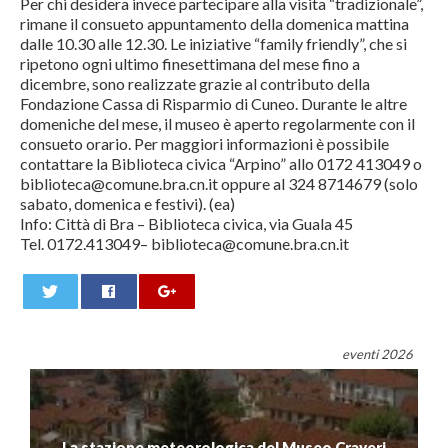
Per chi desidera invece partecipare alla visita “tradizionale”,
rimane il consueto appuntamento della domenica mattina
dalle 10.30 alle 12.30. Le iniziative “family friendly”, che si
ripetono ogni ultimo finesettimana del mese fino a
dicembre, sono realizzate grazie al contributo della
Fondazione Cassa di Risparmio di Cuneo. Durante le altre
domeniche del mese, il museo è aperto regolarmente con il
consueto orario. Per maggiori informazioni è possibile
contattare la Biblioteca civica “Arpino” allo 0172 413049 o
biblioteca@comune.bra.cn.it oppure al 324 8714679 (solo
sabato, domenica e festivi). (ea)
Info: Città di Bra – Biblioteca civica, via Guala 45
Tel. 0172.413049– biblioteca@comune.bra.cn.it
0
eventi 2026
La stazione meteorologica del Museo Craveri