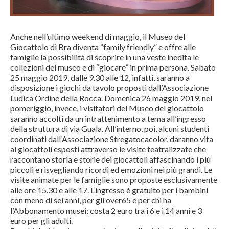
Anche nell’ultimo weekend di maggio, il Museo del
Giocattolo di Bra diventa “family friendly” e offre alle
famiglie la possibilità di scoprire in una veste inedita le
collezioni del museo e di “giocare” in prima persona. Sabato
25 maggio 2019, dalle 9.30 alle 12, infatti, saranno a
disposizione i giochi da tavolo proposti dall’Associazione
Ludica Ordine della Rocca. Domenica 26 maggio 2019, nel
pomeriggio, invece, i visitatori del Museo del giocattolo
saranno accolti da un intrattenimento a tema all’ingresso
della struttura di via Guala. All’interno, poi, alcuni studenti
coordinati dall’Associazione Stregatocacolor, daranno vita
ai giocattoli esposti attraverso le visite teatralizzate che
raccontano storia e storie dei giocattoli affascinando i più
piccoli e risvegliando ricordi ed emozioni nei più grandi. Le
visite animate per le famiglie sono proposte esclusivamente
alle ore 15.30 e alle 17. L’ingresso è gratuito per i bambini
con meno di sei anni, per gli over65 e per chi ha
l’Abbonamento musei; costa 2 euro tra i 6 e i 14 anni e 3
euro per gli adulti.