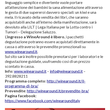
linguaggio semplice e divertente vuole portare
all’attenzione dei bambini la sana alimentazione attraverso
le gesta di due supereroi davvero speciali: un kiwi e una
mela. Il ricavato della vendita dei libri, che saranno
acquistabili anche all’interno della manifestazione, sarà
devoluto alla LILT | Lega Italiana per la Lotta contro i
Tumori – Delegazione Saluzzo.
L’
ingresso a WineAround è libero
, i pacchetti
degustazione potranno essere acquistati direttamente in
cassa o attraverso le prevendite promozionali su
www.winearound.it
.
Sul sito sarà inoltre possibile prenotarsi per i laboratori e le
degustazione guidate, usufruendo così di un prezzo
scontato in cassa.
Info:
www.winearound.it
–
info@winearound.it
–
392.8828211
Programma completo
:
http://winearound.it/il-
programma-di-bra/
Prevendite
:
http://winearound.it/prevendite-bra/
Pagina facebook
:
https://www.facebook.com/winearounditaly