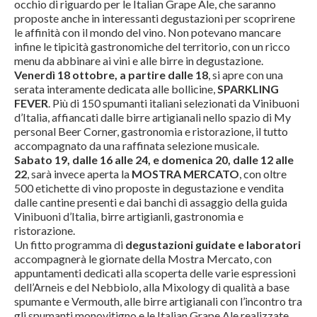
occhio di riguardo per le Italian Grape Ale, che saranno
proposte anche in interessanti degustazioni per scoprirene
le affinità con il mondo del vino. Non potevano mancare
infine le tipicità gastronomiche del territorio, con un ricco
menu da abbinare ai vini e alle birre in degustazione.
Venerdì 18 ottobre, a partire dalle 18
, si apre con una
serata interamente dedicata alle bollicine,
SPARKLING
FEVER
. Più di 150 spumanti italiani selezionati da Vinibuoni
d’Italia, affiancati dalle birre artigianali nello spazio di My
personal Beer Corner, gastronomia e ristorazione, il tutto
accompagnato da una raffinata selezione musicale.
Sabato 19, dalle 16 alle 24, e domenica 20, dalle 12 alle
22
, sarà invece aperta la
MOSTRA MERCATO
, con oltre
500 etichette di vino proposte in degustazione e vendita
dalle cantine presenti e dai banchi di assaggio della guida
Vinibuoni d’Italia, birre artigianli, gastronomia e
ristorazione.
Un fitto programma di
degustazioni guidate e laboratori
accompagnerà le giornate della Mostra Mercato, con
appuntamenti dedicati alla scoperta delle varie espressioni
dell’Arneis e del Nebbiolo, alla Mixology di qualità a base
spumante e Vermouth, alle birre artigianali con l’incontro tra
gli spumanti monovitigno e le Italian Grape Ale realizzate