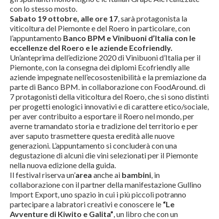
con lo stesso mosto.
Sabato 19 ottobre, alle ore 17
, sarà protagonista la
viticoltura del Piemonte e del Roero in particolare, con
l’appuntamento
Banco BPM e Vinibuoni d’Italia con le
eccellenze del Roero e le aziende Ecofriendly.
Un’anteprima dell’edizione 2020 di Vinibuoni d’Italia per il
Piemonte, con la consegna dei diplomi Ecofriendly alle
aziende impegnate nell’ecosostenibilità e la premiazione da
parte di Banco BPM. in collaborazione con FoodAround. di
7 protagonisti della viticoltura del Roero, che si sono distinti
per progetti enologici innovativi e di carattere etico/sociale,
per aver contribuito a esportare il Roero nel mondo, per
averne tramandato storia e tradizione del territorio e per
aver saputo trasmettere questa eredità alle nuove
generazioni. L’appuntamento si concluderà con una
degustazione di alcuni die vini selezionati per il Piemonte
nella nuova edizione della guida.
Il festival riserva un’
area
anche ai
bambini
, in
collaborazione con il partner della manifestazione Gullino
Import Export, uno spazio in cui i più piccoli potranno
partecipare a labratori creativi e conoscere le
“Le
Avventure di Kiwito e Galita”
, un libro che con un