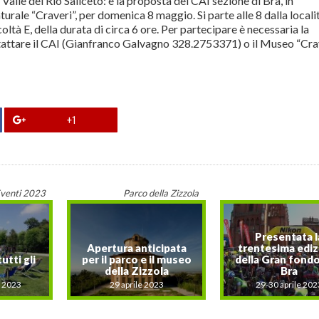
 Valle del Rio Saliceto: è la proposta del CAI sezione di Bra, in
urale “Craveri”, per domenica 8 maggio. Si parte alle 8 dalla locali
ltà E, della durata di circa 6 ore. Per partecipare è necessaria la
ntattare il CAI (Gianfranco Galvagno 328.2753371) o il Museo “Cra
+1
venti 2023
Parco della Zizzola
Presentata l
Apertura anticipata
trentesima edi
utti gli
per il parco e il museo
della Gran fondo
della Zizzola
Bra
o 2023
29 aprile 2023
29-30 aprile 202