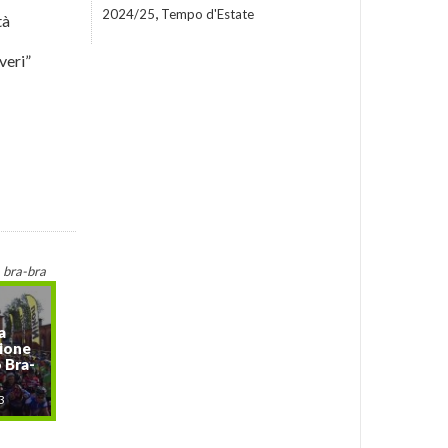
,
2024/25
Tempo d'Estate
tà
veri”
bra-bra
a
zione
 Bra-
3