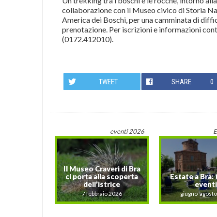
Un trekking tra i boschi e le rocche, intorno alla
collaborazione con il Museo civico di Storia Nat
America dei Boschi, per una camminata di diffico
prenotazione. Per iscrizioni e informazioni co
(0172.412010).
TWEET
SHARE
0
eventi 2026
E
Il Museo Craveri di Bra
ci porta alla scoperta
Estate a Bra: t
dell’istrice
eventi
7 febbraio 2026
giugno-agost