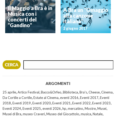
Il Maggio a Bra è in
A Bra un “Omaggio
Musica con i
alla canzone
concerti del
italiana”
“Gandino”
2 giugno 2017
ARGOMENTI
,
,
,
,
,
,
,
25 aprile
Artico Festival
Bacco&Orfeo
Biblioteca
Bra's
Cheese
Cinema
,
,
,
,
Da Cortile a Cortile
Estate al Cinema
eventi 2016
Eventi 2017
Eventi
,
,
,
,
,
,
2018
Eventi 2019
Eventi 2020
Eventi 2021
Eventi 2022
Eventi 2023
,
,
,
,
,
,
,
Eventi 2024
Eventi 2025
eventi 2026
hp
mercatino
Mostre
Musei
,
,
,
,
,
Musei di Bra
museo Craveri
Museo del Giocattolo
musica
Natale