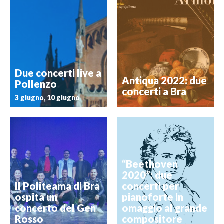
Due concerti live a
Antiqua 2022: due
Pollenzo
concerti a Bra
3 giugno, 10 giugno
“Beethoven
2020”: due
Il Politeama di Bra
concerti per
ospita un
pianoforte in
concerto del Gen
omaggio al grande
Rosso
compositore