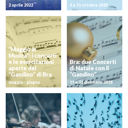
2 aprile 2022
3 e 11 ottobre 2020
“Maggio in
Musica”: i concerti
e le esercitazioni
Bra: due Concerti
aperte del
di Natale con il
“Gandino” di Bra
“Gandino”
maggio - giugno
19 e 21 dicembre 2018