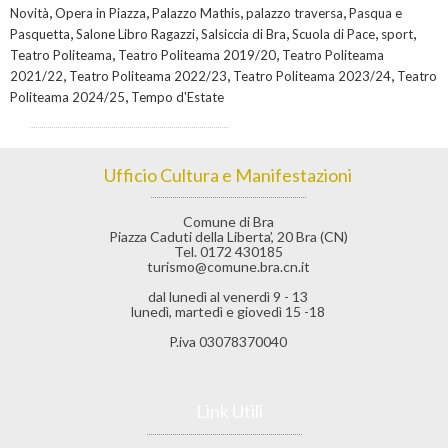
,
,
,
,
Novità
Opera in Piazza
Palazzo Mathis
palazzo traversa
Pasqua e
,
,
,
,
,
Pasquetta
Salone Libro Ragazzi
Salsiccia di Bra
Scuola di Pace
sport
,
,
Teatro Politeama
Teatro Politeama 2019/20
Teatro Politeama
,
,
,
2021/22
Teatro Politeama 2022/23
Teatro Politeama 2023/24
Teatro
,
Politeama 2024/25
Tempo d'Estate
Ufficio Cultura e Manifestazioni
Comune di Bra
Piazza Caduti della Liberta’, 20 Bra (CN)
Tel. 0172 430185
turismo@comune.bra.cn.it
dal lunedì al venerdì 9 - 13
lunedì, martedì e giovedì 15 -18
P.iva 03078370040
Link Utili