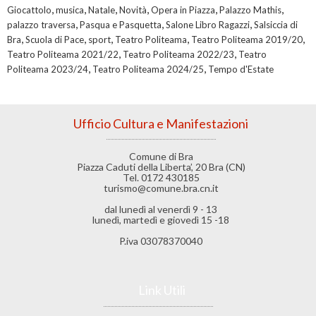
,
,
,
,
,
,
Giocattolo
musica
Natale
Novità
Opera in Piazza
Palazzo Mathis
,
,
,
palazzo traversa
Pasqua e Pasquetta
Salone Libro Ragazzi
Salsiccia di
,
,
,
,
,
Bra
Scuola di Pace
sport
Teatro Politeama
Teatro Politeama 2019/20
,
,
Teatro Politeama 2021/22
Teatro Politeama 2022/23
Teatro
,
,
Politeama 2023/24
Teatro Politeama 2024/25
Tempo d'Estate
Ufficio Cultura e Manifestazioni
Comune di Bra
Piazza Caduti della Liberta’, 20 Bra (CN)
Tel. 0172 430185
turismo@comune.bra.cn.it
dal lunedì al venerdì 9 - 13
lunedì, martedì e giovedì 15 -18
P.iva 03078370040
Link Utili