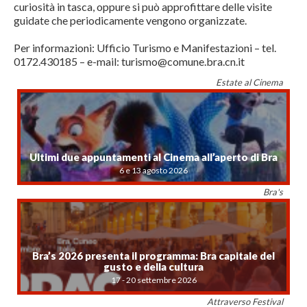
curiosità in tasca, oppure si può approfittare delle visite
guidate che periodicamente vengono organizzate.
Per informazioni: Ufficio Turismo e Manifestazioni – tel.
0172.430185 – e-mail: turismo@comune.bra.cn.it
Estate al Cinema
Ultimi due appuntamenti al Cinema all’aperto di Bra
6 e 13 agosto 2026
Bra's
Bra’s 2026 presenta il programma: Bra capitale del
gusto e della cultura
17 - 20 settembre 2026
Attraverso Festival