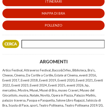
ITINERARI
MAPPA DI BRA
POLLENZO
ARGOMENTI
,
,
,
,
,
Artico Festival
Attraverso Festival
Bacco&Orfeo
Biblioteca
Bra's
,
,
,
,
,
Cheese
Cinema
Da Cortile a Cortile
Estate al Cinema
eventi 2016
,
,
,
,
,
Eventi 2017
Eventi 2018
Eventi 2019
Eventi 2020
Eventi 2021
Eventi
,
,
,
,
,
,
2022
Eventi 2023
Eventi 2024
Eventi 2025
eventi 2026
hp
,
,
,
,
,
mercatino
Mostre
Musei
Musei di Bra
museo Craveri
Museo del
,
,
,
,
,
,
Giocattolo
musica
Natale
Novità
Opera in Piazza
Palazzo Mathis
,
,
,
palazzo traversa
Pasqua e Pasquetta
Salone Libro Ragazzi
Salsiccia di
,
,
,
,
,
Bra
Scuola di Pace
sport
Teatro Politeama
Teatro Politeama 2019/20