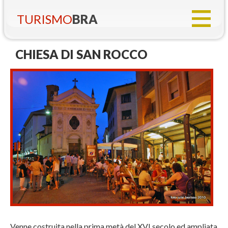
TURISMO
BRA
CHIESA DI SAN ROCCO
Venne costruita nella prima metà del XVI secolo ed ampliata