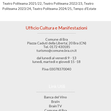
,
,
Teatro Politeama 2021/22
Teatro Politeama 2022/23
Teatro
,
,
Politeama 2023/24
Teatro Politeama 2024/25
Tempo d'Estate
Ufficio Cultura e Manifestazioni
Comune di Bra
Piazza Caduti della Liberta’, 20 Bra (CN)
Tel. 0172 430185
turismo@comune.bra.cn.it
dal lunedì al venerdì 9 - 13
lunedì, martedì e giovedì 15 -18
P.iva 03078370040
Link Utili
Banca del Vino
BraIn
BrainTV
Comune di Bra