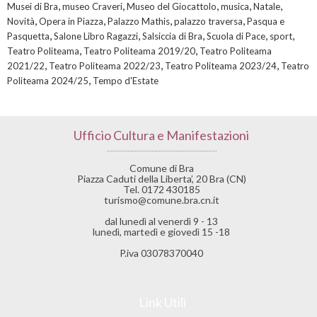
,
,
,
,
,
Musei di Bra
museo Craveri
Museo del Giocattolo
musica
Natale
,
,
,
,
Novità
Opera in Piazza
Palazzo Mathis
palazzo traversa
Pasqua e
,
,
,
,
,
Pasquetta
Salone Libro Ragazzi
Salsiccia di Bra
Scuola di Pace
sport
,
,
Teatro Politeama
Teatro Politeama 2019/20
Teatro Politeama
,
,
,
2021/22
Teatro Politeama 2022/23
Teatro Politeama 2023/24
Teatro
,
Politeama 2024/25
Tempo d'Estate
Ufficio Cultura e Manifestazioni
Comune di Bra
Piazza Caduti della Liberta’, 20 Bra (CN)
Tel. 0172 430185
turismo@comune.bra.cn.it
dal lunedì al venerdì 9 - 13
lunedì, martedì e giovedì 15 -18
P.iva 03078370040
Link Utili