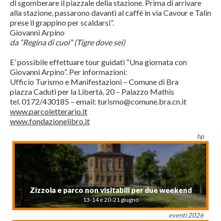
di sgomberare il piazzale della stazione. Prima di arrivare
alla stazione, passarono davanti al caffè in via Cavour e Talin
prese il grappino per scaldarsi”.
Giovanni Arpino
da “Regina di cuoi” (Tigre dove sei)
E’ possibile effettuare tour guidati “Una giornata con
Giovanni Arpino”. Per informazioni:
Ufficio Turismo e Manifestazioni – Comune di Bra
piazza Caduti per la Libertà, 20 – Palazzo Mathis
tel. 0172/430185 – email: turismo@comune.bra.cn.it
www.parcoletterario.it
www.fondazionelibro.it
hp
Zizzola e parco non visitabili per due weekend
13-14 e 20-21 giugno
eventi 2026